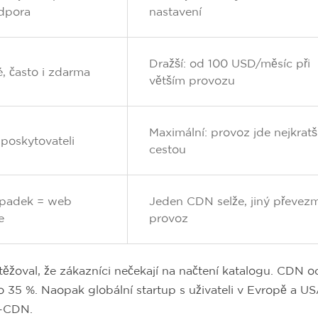
dpora
nastavení
Dražší: od 100 USD/měsíc při
, často i zdarma
větším provozu
Maximální: provoz jde nejkratš
 poskytovateli
cestou
ýpadek = web
Jeden CDN selže, jiný převez
e
provoz
ěžoval, že zákazníci nečekají na načtení katalogu. CDN o
 o 35 %. Naopak globální startup s uživateli v Evropě a U
i-CDN.