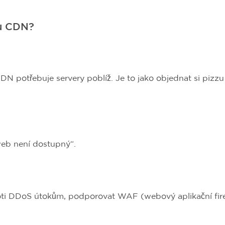
ru CDN?
CDN potřebuje servery poblíž. Je to jako objednat si pizzu
web není dostupný“.
ti DDoS útokům, podporovat WAF (webový aplikační fire