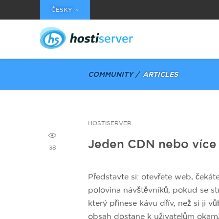
ČESKY
COMMUNITY
ARTICLES
HOSTISERVER
Jeden CDN nebo více 
38
Představte si: otevřete web, čekáte
polovina návštěvníků, pokud se str
který přinese kávu dřív, než si ji
obsah dostane k uživatelům okamž