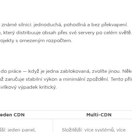
známé silnici: jednoduchá, pohodlná a bez překvapení.
 který distribuuje obsah přes své servery po celém světě
projekty s omezeným rozpočtem.
 do práce — když je jedna zablokovaná, zvolíte jinou. Něk
ož zaručuje stabilní výkon a minimální zpoždění. Tento pří
chvilkový výpadek kritický.
Jeden CDN
Multi-CDN
ší: jeden panel,
Složitější: více systémů, více