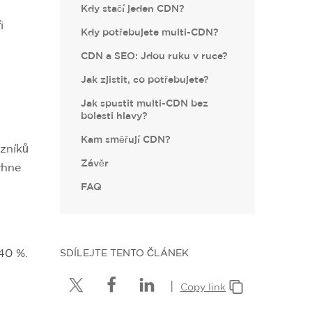
Kdy stačí jeden CDN?
i
Kdy potřebujete multi-CDN?
.
CDN a SEO: Jdou ruku v ruce?
Jak zjistit, co potřebujete?
Jak spustit multi-CDN bez
bolesti hlavy?
Kam směřují CDN?
azníků
Závěr
vyhne
FAQ
 40 %.
SDÍLEJTE TENTO ČLÁNEK
|
Copy link