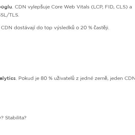
oglu
. CDN vylepšuje Core Web Vitals (LCP, FID, CLS) a
 SSL/TLS.
CDN dostávají do top výsledků o 20 % častěji.
lytics
. Pokud je 80 % uživatelů z jedné země, jeden CD
 Stabilita?