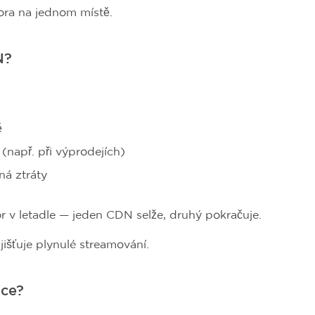
ra na jednom místě.
N?
ě
(např. při výprodejích)
á ztráty
or v letadle — jeden CDN selže, druhý pokračuje.
išťuje plynulé streamování.
uce?