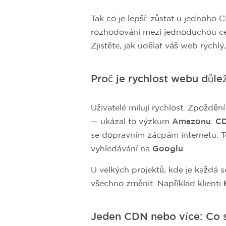
Tak co je lepší: zůstat u jednoho 
rozhodování mezi jednoduchou ces
Zjistěte, jak udělat váš web rychlý
Proč je rychlost webu důlež
Uživatelé milují rychlost. Zpoždě
— ukázal to výzkum
Amazonu
.
C
se dopravním zácpám internetu. To
vyhledávání na
Googlu
.
U velkých projektů, kde je každá
všechno změnit. Například klienti
Jeden CDN nebo více: Co s