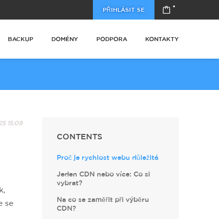
PŘIHLÁSIT SE
BACKUP
DOMÉNY
PODPORA
KONTAKTY
5 15:09
CONTENTS
Proč je rychlost webu důležitá
Jeden CDN nebo více: Co si
vybrat?
k,
Na co se zaměřit při výběru
že se
CDN?