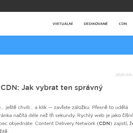
VIRTUÁLNÍ
DEDIKOVANÉ
CDN
2025-04-2
CDN: Jak vybrat ten správný
… ještě chvíli… a klik — zavřete záložku. Přesně to udělá
ánka načítá déle než tři sekundy. Rychlý web je jako číšní
 vůbec objednáte. Content Delivery Network (
CDN
) zajistí, 
itě.