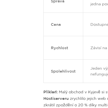
Správa
jedna po
Cena
Dostupné
Rychlost
Závisí na
Jeden v
Spolehlivost
nefunguj
Příklad:
Malý obchod v Kyjevě si st
Hostiserveru
zrychlilo jejich web
zkrátil zpoždění o 20 % díky mult