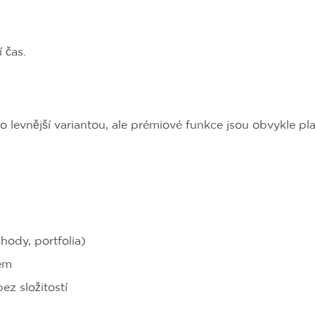
í čas.
 levnější variantou, ale prémiové funkce jsou obvykle pl
hody, portfolia)
em
bez složitostí