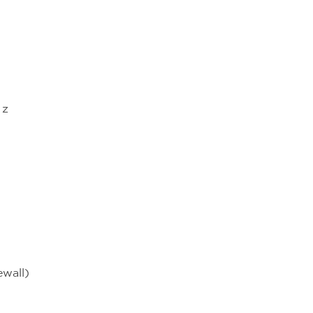
 z
wall)