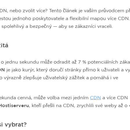
CDN, nebo zvolit více? Tento článek je vaším průvodcem př
tou jednoho poskytovatele a flexibilní mapou více CDN
, spolehlivý a bezpečný — aby se zákazníci vraceli.
itá
ní o jednu sekundu může odradit až 7 % potenciálních zák
DN
je jako kurýr, který doručí stránky přímo k uživateli a 
 výrazně zlepšuje uživatelský zážitek a pomáhá i ve
 sekunda cenná, může volba mezi jedním
CDN
a více CDN
Hostiserveru
, kteří přešli na CDN, zrychlili své weby až o
i vybrat?