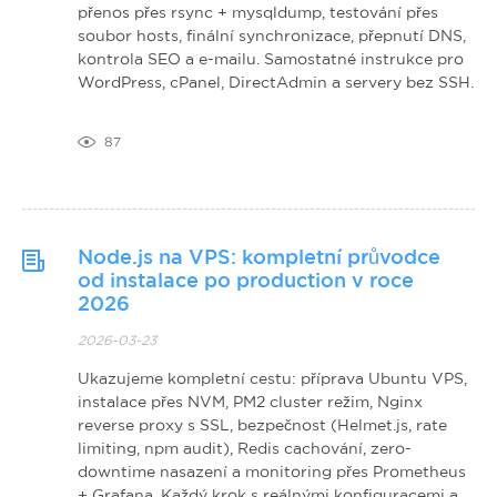
přenos přes rsync + mysqldump, testování přes
soubor hosts, finální synchronizace, přepnutí DNS,
kontrola SEO a e-mailu. Samostatné instrukce pro
WordPress, cPanel, DirectAdmin a servery bez SSH.
87
Node.js na VPS: kompletní průvodce
od instalace po production v roce
2026
2026-03-23
Ukazujeme kompletní cestu: příprava Ubuntu VPS,
instalace přes NVM, PM2 cluster režim, Nginx
reverse proxy s SSL, bezpečnost (Helmet.js, rate
limiting, npm audit), Redis cachování, zero-
downtime nasazení a monitoring přes Prometheus
+ Grafana. Každý krok s reálnými konfiguracemi a