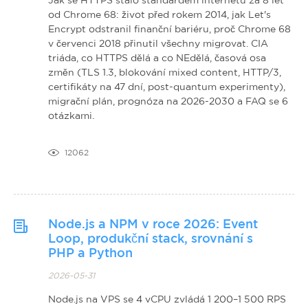
od Chrome 68: život před rokem 2014, jak Let's
Encrypt odstranil finanční bariéru, proč Chrome 68
v červenci 2018 přinutil všechny migrovat. CIA
triáda, co HTTPS dělá a co NEdělá, časová osa
změn (TLS 1.3, blokování mixed content, HTTP/3,
certifikáty na 47 dní, post-quantum experimenty),
migrační plán, prognóza na 2026-2030 a FAQ se 6
otázkami.
12062
Node.js a NPM v roce 2026: Event
Loop, produkční stack, srovnání s
PHP a Python
2026-05-31
Node.js na VPS se 4 vCPU zvládá 1 200–1 500 RPS