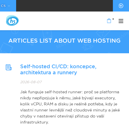
CS
ARTICLES LIST ABOUT WEB HOSTING
Self-hosted CI/CD: koncepce,
architektura a runnery
2026-08-07
Jak funguje self-hosted runner: proč se platforma
nikdy nepřipojuje k němu, jaké bývají executory,
kolik vCPU, RAM a disku je reálně potřeba, kdy je
vlastní runner levnější než cloudové minuty a jaké
chyby v nastavení otevírají přístup do vaší
infrastruktury.