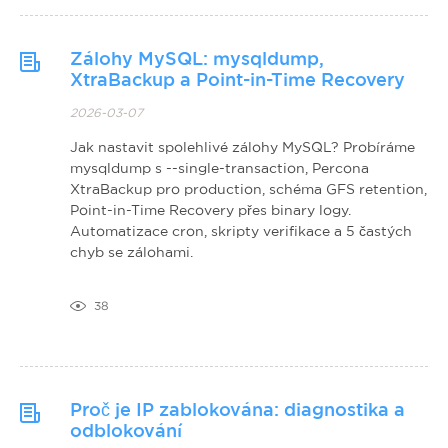
Zálohy MySQL: mysqldump,
XtraBackup a Point-in-Time Recovery
2026-03-07
Jak nastavit spolehlivé zálohy MySQL? Probíráme
mysqldump s --single-transaction, Percona
XtraBackup pro production, schéma GFS retention,
Point-in-Time Recovery přes binary logy.
Automatizace cron, skripty verifikace a 5 častých
chyb se zálohami.
38
Proč je IP zablokována: diagnostika a
odblokování