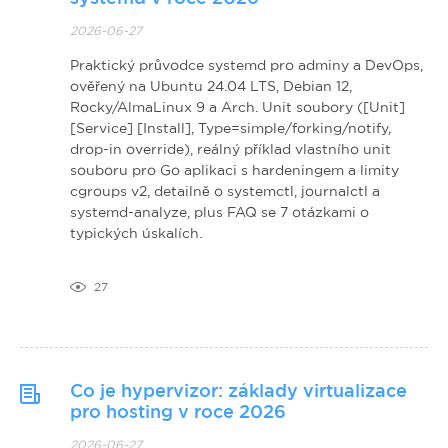
2026-06-27
Praktický průvodce systemd pro adminy a DevOps,
ověřený na Ubuntu 24.04 LTS, Debian 12,
Rocky/AlmaLinux 9 a Arch. Unit soubory ([Unit]
[Service] [Install], Type=simple/forking/notify,
drop-in override), reálný příklad vlastního unit
souboru pro Go aplikaci s hardeningem a limity
cgroups v2, detailně o systemctl, journalctl a
systemd-analyze, plus FAQ se 7 otázkami o
typických úskalích.
27
Co je hypervizor: základy virtualizace
pro hosting v roce 2026
2026-06-27