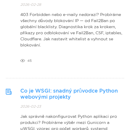
2026-02-28
403 Forbidden nebo e-maily nedorazí? Probíráme
všechny důvody blokování IP — od Fail2Ban po
globální blacklisty. Diagnostika krok za krokem,
příkazy pro odblokování ve Fail2Ban, CSF, iptables,
Cloudflare. Jak nastavit whitelist a vyhnout se
blokování.
45
Co je WSGI: snadný průvodce Python
webovými projekty
2026-02-23
Jak správně nakonfigurovat Python aplikaci pro
produkci? Probíráme výběr mezi Gunicorn a
uWSGI, vzorec pro počet workerů, systemd