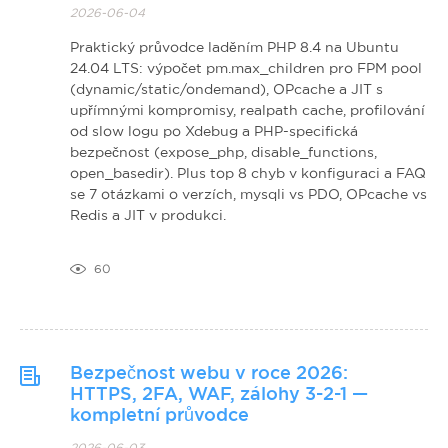
2026-06-04
Praktický průvodce laděním PHP 8.4 na Ubuntu
24.04 LTS: výpočet pm.max_children pro FPM pool
(dynamic/static/ondemand), OPcache a JIT s
upřímnými kompromisy, realpath cache, profilování
od slow logu po Xdebug a PHP-specifická
bezpečnost (expose_php, disable_functions,
open_basedir). Plus top 8 chyb v konfiguraci a FAQ
se 7 otázkami o verzích, mysqli vs PDO, OPcache vs
Redis a JIT v produkci.
60
Bezpečnost webu v roce 2026:
HTTPS, 2FA, WAF, zálohy 3-2-1 —
kompletní průvodce
2026-06-03