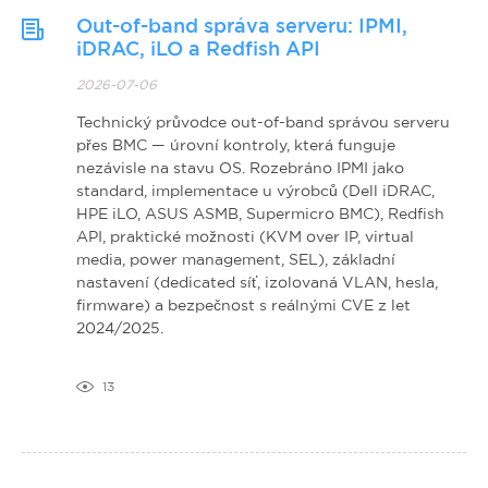
Out-of-band správa serveru: IPMI,
iDRAC, iLO a Redfish API
2026-07-06
Technický průvodce out-of-band správou serveru
přes BMC — úrovní kontroly, která funguje
nezávisle na stavu OS. Rozebráno IPMI jako
standard, implementace u výrobců (Dell iDRAC,
HPE iLO, ASUS ASMB, Supermicro BMC), Redfish
API, praktické možnosti (KVM over IP, virtual
media, power management, SEL), základní
nastavení (dedicated síť, izolovaná VLAN, hesla,
firmware) a bezpečnost s reálnými CVE z let
2024/2025.
13