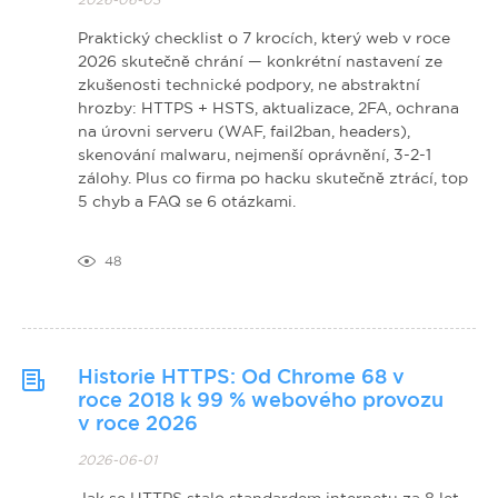
Praktický checklist o 7 krocích, který web v roce
2026 skutečně chrání — konkrétní nastavení ze
zkušenosti technické podpory, ne abstraktní
hrozby: HTTPS + HSTS, aktualizace, 2FA, ochrana
na úrovni serveru (WAF, fail2ban, headers),
skenování malwaru, nejmenší oprávnění, 3-2-1
zálohy. Plus co firma po hacku skutečně ztrácí, top
5 chyb a FAQ se 6 otázkami.
48
Historie HTTPS: Od Chrome 68 v
roce 2018 k 99 % webového provozu
v roce 2026
2026-06-01
Jak se HTTPS stalo standardem internetu za 8 let