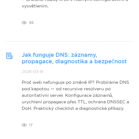
vysvětlením.
55
Jak funguje DNS: záznamy,
propagace, diagnostika a bezpečnost
2026-03-16
Proč web nefunguje po změně IP? Probíráme DNS
pod kapotou — od recursive resolveru po
autoritativní server. Konfigurace záznamů,
urychlení propagace přes TTL, ochrana DNSSEC a
DoH. Praktický checklist a diagnostické příkazy.
17