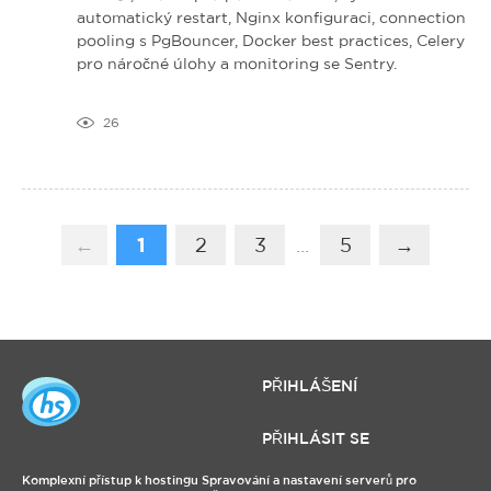
automatický restart, Nginx konfiguraci, connection
pooling s PgBouncer, Docker best practices, Celery
pro náročné úlohy a monitoring se Sentry.
26
←
1
2
3
...
5
→
PŘIHLÁŠENÍ
PŘIHLÁSIT SE
Komplexní přístup k hostingu Spravování a nastavení serverů pro