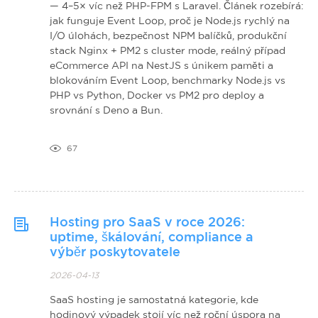
— 4–5× víc než PHP-FPM s Laravel. Článek rozebírá:
jak funguje Event Loop, proč je Node.js rychlý na
I/O úlohách, bezpečnost NPM balíčků, produkční
stack Nginx + PM2 s cluster mode, reálný případ
eCommerce API na NestJS s únikem paměti a
blokováním Event Loop, benchmarky Node.js vs
PHP vs Python, Docker vs PM2 pro deploy a
srovnání s Deno a Bun.
67
Hosting pro SaaS v roce 2026:
uptime, škálování, compliance a
výběr poskytovatele
2026-04-13
SaaS hosting je samostatná kategorie, kde
hodinový výpadek stojí víc než roční úspora na