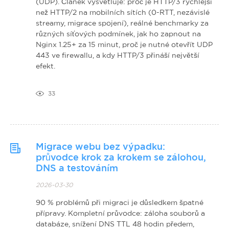
(UDP). Článek vysvětluje: proč je HTTP/3 rychlejší
než HTTP/2 na mobilních sítích (0-RTT, nezávislé
streamy, migrace spojení), reálné benchmarky za
různých síťových podmínek, jak ho zapnout na
Nginx 1.25+ za 15 minut, proč je nutné otevřít UDP
443 ve firewallu, a kdy HTTP/3 přináší největší
efekt.
33
Migrace webu bez výpadku:
průvodce krok za krokem se zálohou,
DNS a testováním
2026-03-30
90 % problémů při migraci je důsledkem špatné
přípravy. Kompletní průvodce: záloha souborů a
databáze, snížení DNS TTL 48 hodin předem,