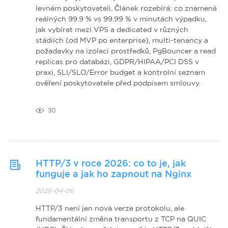
levném poskytovateli. Článek rozebírá: co znamená
reálných 99.9 % vs 99.99 % v minutách výpadku,
jak vybírat mezi VPS a dedicated v různých
stádiích (od MVP po enterprise), multi-tenancy a
požadavky na izolaci prostředků, PgBouncer a read
replicas pro databázi, GDPR/HIPAA/PCI DSS v
praxi, SLI/SLO/Error budget a kontrolní seznam
ověření poskytovatele před podpisem smlouvy.
30
HTTP/3 v roce 2026: co to je, jak
funguje a jak ho zapnout na Nginx
2026-04-06
HTTP/3 není jen nová verze protokolu, ale
fundamentální změna transportu z TCP na QUIC