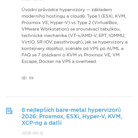
Úvodní průvodce hypervizory — základem
moderního hostingu a cloudů. Type 1 (ESXi, KVM,
Proxmox VE, Hyper-V) vs Type 2 (VirtualBox,
VMware Workstation) se srovnávací tabulkou,
technická mechanika (VT-x/AMD-V, EPT, IOMMU,
VirtIO, SR-IOV, passthrough), jak se hypervizory a
kontejnery doplňují, scénáře od VPS po AI/ML a
FAQ se 7 otázkami o KVM vs Proxmox VE, VM
Escape, Docker na VPS a overhead.
59
8 nejlepších bare-metal hypervizorů
2026: Proxmox, ESXi, Hyper-V, KVM,
XCP-ng a další
2026-06-15