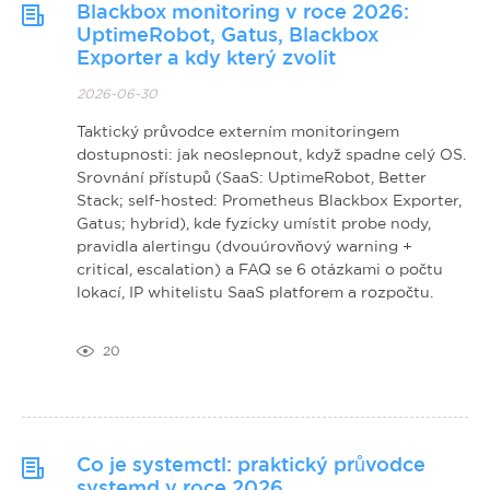
Blackbox monitoring v roce 2026:
UptimeRobot, Gatus, Blackbox
Exporter a kdy který zvolit
2026-06-30
Taktický průvodce externím monitoringem
dostupnosti: jak neoslepnout, když spadne celý OS.
Srovnání přístupů (SaaS: UptimeRobot, Better
Stack; self-hosted: Prometheus Blackbox Exporter,
Gatus; hybrid), kde fyzicky umístit probe nody,
pravidla alertingu (dvouúrovňový warning +
critical, escalation) a FAQ se 6 otázkami o počtu
lokací, IP whitelistu SaaS platforem a rozpočtu.
20
Co je systemctl: praktický průvodce
systemd v roce 2026