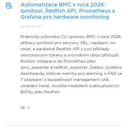
Automatizace BMC v roce 2026:
ipmitool, Redfish API, Prometheus a
Grafana pro hardware monitoring
2026-07-12
Praktický průvodce CLI správou BMC v roce 2026:
příkazy ipmitool pro senzory, SEL, napájení, mc
reset, a paralelně Redfish API s curl příklady,
sessionovými tokeny a srovnáním obou přístupů.
Rozbor integrace do Prometheu přes
ipmi_exporter a redfish_exporter, Zabbix, Grafana
dashboardy, klíčové metriky pro alerting, a FAQ se
7 otázkami o bezpečnosti management sítě,
ukládání hesel, Ansible modulech a aktualizacích
BIOSu přes Redfish.
5