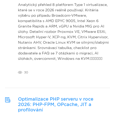
Analytický přehled 8 platforem Type 1 virtualizace,
které se v roce 2026 reálně používají. Kritéria
výběru po případu Broadcom-VMware,
kompatibilita s AMD EPYC 9005, Intel Xeon 6
Granite Rapids a ARM, vGPU a Nvidia MIG pro AI
úlohy. Detailní rozbor Proxmox VE, VMware ESXi,
Microsoft Hyper-V, XCP-ng, KVM, Citrix Hypervisor,
Nutanix AHV, Oracle Linux KVM se silnými/slabými
stránkami. Srovnávací tabulka, checklist pro
dodavatele a FAQ se 7 otázkami o migraci, AI
úlohách, overcommit, Windows na KVM.
30
Optimalizace PHP serveru v roce
2026: PHP-FPM, OPcache, JIT a
profilování