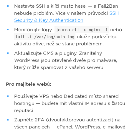
Nastavte SSH s klíči místo hesel — a Fail2Ban
nebude problém. Více v našem průvodci
SSH
Security & Key Authentication
.
Monitorujte logy:
nebo
journalctl -u nginx -f
ukáže podezřelou
tail -f /var/log/auth.log
aktivitu dříve, než se stane problémem.
Aktualizujte CMS a pluginy. Zranitelný
WordPress jsou otevřené dveře pro malware,
který může spamovat z vašeho serveru.
Pro majitele webů:
Používejte VPS nebo Dedicated místo shared
hostingu — budete mít vlastní IP adresu s čistou
reputací.
Zapněte 2FA (dvoufaktorovou autentizaci) na
všech panelech — cPanel, WordPress, e-mailové