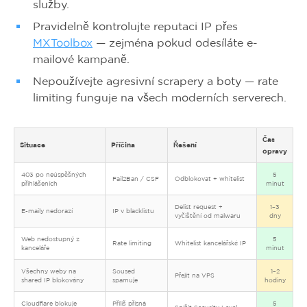
služby.
Pravidelně kontrolujte reputaci IP přes
MXToolbox
— zejména pokud odesíláte e-
mailové kampaně.
Nepoužívejte agresivní scrapery a boty — rate
limiting funguje na všech moderních serverech.
Čas
Situace
Příčina
Řešení
opravy
403 po neúspěšných
5
Fail2Ban / CSF
Odblokovat + whitelist
přihlášeních
minut
Delist request +
1–3
E-maily nedorazí
IP v blacklistu
vyčištění od malwaru
dny
Web nedostupný z
5
Rate limiting
Whitelist kancelářské IP
kanceláře
minut
Všechny weby na
Soused
1–2
Přejít na VPS
shared IP blokovány
spamuje
hodiny
Cloudflare blokuje
Příliš přísná
5