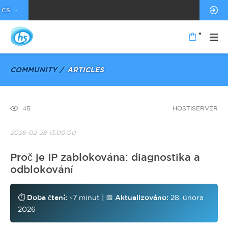
CS
COMMUNITY
ARTICLES
45
HOSTISERVER
2026-02-28 13:00:00
Proč je IP zablokována: diagnostika a
odblokování
⏱️
Doba čtení:
~7 minut | 📅
Aktualizováno:
28. února
2026