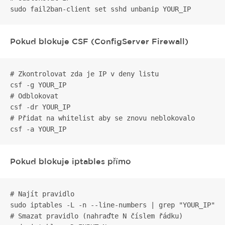
sudo fail2ban-client set sshd unbanip YOUR_IP
Pokud blokuje CSF (ConfigServer Firewall)
# Zkontrolovat zda je IP v deny listu

csf -g YOUR_IP

# Odblokovat

csf -dr YOUR_IP

# Přidat na whitelist aby se znovu neblokovalo

csf -a YOUR_IP
Pokud blokuje iptables přímo
# Najít pravidlo

sudo iptables -L -n --line-numbers | grep "YOUR_IP"

# Smazat pravidlo (nahraďte N číslem řádku)
