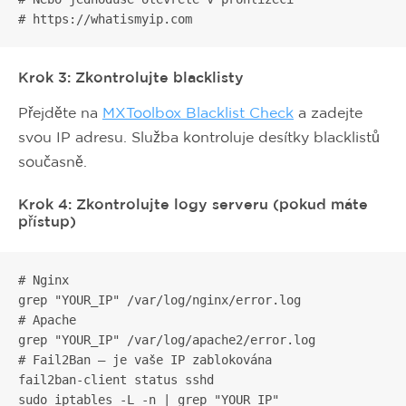
# https://whatismyip.com
Krok 3: Zkontrolujte blacklisty
Přejděte na
MXToolbox Blacklist Check
a zadejte
svou IP adresu. Služba kontroluje desítky blacklistů
současně.
Krok 4: Zkontrolujte logy serveru (pokud máte
přístup)
# Nginx

grep "YOUR_IP" /var/log/nginx/error.log

# Apache

grep "YOUR_IP" /var/log/apache2/error.log

# Fail2Ban — je vaše IP zablokována

fail2ban-client status sshd

sudo iptables -L -n | grep "YOUR_IP"
