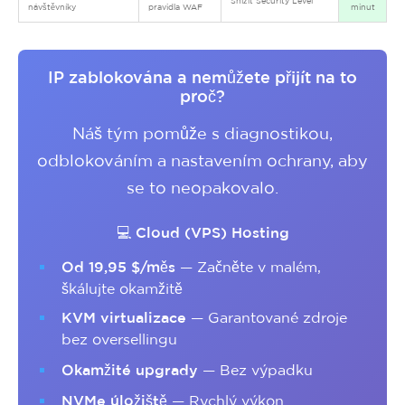
Snížit Security Level
návštěvníky
pravidla WAF
minut
IP zablokována a nemůžete přijít na to
proč?
Náš tým pomůže s diagnostikou,
odblokováním a nastavením ochrany, aby
se to neopakovalo.
💻 Cloud (VPS) Hosting
Od 19,95 $/měs
— Začněte v malém,
škálujte okamžitě
KVM virtualizace
— Garantované zdroje
bez oversellingu
Okamžité upgrady
— Bez výpadku
NVMe úložiště
— Rychlý výkon