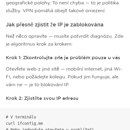
geografické polohy. To není chyba — to je politika
služby. VPN pomáhá obejít takové omezení.
Jak přesně zjistit že IP je zablokována
Než něco opravíte — musíte potvrdit diagnózu. Zde
je algoritmus krok za krokem:
Krok 1: Zkontrolujte zda je problém pouze u vás
Otevřete web z jiné sítě — mobilní internet, jiná Wi-
Fi, nebo požádejte kolegu. Pokud jim funguje, ale
vám ne — je to blokování IP.
Krok 2: Zjistěte svou IP adresu
# V terminálu

curl ifconfig.me

# Nebo jednoduše otevřete v prohlížeči
