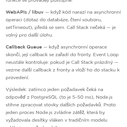
funkce se provádějí postupně.
WebAPIs / libuv
— když kód narazí na asynchronní
operaci (dotaz do databáze, čtení souboru,
setTimeout), předá se sem. Call Stack nečeká — je
volný pro další úlohu.
Callback Queue
— když asynchronní operace
skončí, její callback se zařadí do fronty. Event Loop
neustále kontroluje: pokud je Call Stack prázdný —
vezme další callback z fronty a vloží ho do stacku k
provedení.
Výsledek: zatímco jeden požadavek čeká na
odpověď z PostgreSQL (to je 5–50 ms), Node.js
stihne zpracovat stovky dalších požadavků. Proto
jeden proces Node.js zvládne zátěž, která by
vyžadovala desítky vláken v tradičním modelu