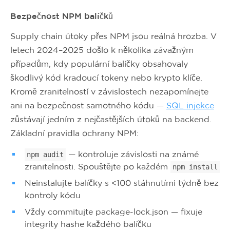
Bezpečnost NPM balíčků
Supply chain útoky přes NPM jsou reálná hrozba. V
letech 2024–2025 došlo k několika závažným
případům, kdy populární balíčky obsahovaly
škodlivý kód kradoucí tokeny nebo krypto klíče.
Kromě zranitelností v závislostech nezapomínejte
ani na bezpečnost samotného kódu —
SQL injekce
zůstávají jedním z nejčastějších útoků na backend.
Základní pravidla ochrany NPM:
— kontroluje závislosti na známé
npm audit
zranitelnosti. Spouštějte po každém
npm install
Neinstalujte balíčky s <100 stáhnutími týdně bez
kontroly kódu
Vždy commitujte package-lock.json — fixuje
integrity hashe každého balíčku