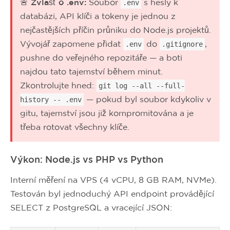
🚨 Zvlášť o .env:
Soubor
s hesly k
.env
databázi, API klíči a tokeny je jednou z
nejčastějších příčin průniku do Node.js projektů.
Vývojář zapomene přidat
do
,
.env
.gitignore
pushne do veřejného repozitáře — a boti
najdou tato tajemství během minut.
Zkontrolujte hned:
git log --all --full-
— pokud byl soubor kdykoliv v
history -- .env
gitu, tajemství jsou již kompromitována a je
třeba rotovat všechny klíče.
Výkon: Node.js vs PHP vs Python
Interní měření na VPS (4 vCPU, 8 GB RAM, NVMe).
Testován byl jednoduchý API endpoint provádějící
SELECT z PostgreSQL a vracející JSON: