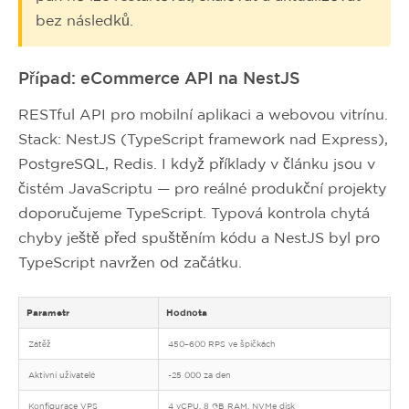
bez následků.
Případ: eCommerce API na NestJS
RESTful API pro mobilní aplikaci a webovou vitrínu.
Stack: NestJS (TypeScript framework nad Express),
PostgreSQL, Redis. I když příklady v článku jsou v
čistém JavaScriptu — pro reálné produkční projekty
doporučujeme TypeScript. Typová kontrola chytá
chyby ještě před spuštěním kódu a NestJS byl pro
TypeScript navržen od začátku.
Parametr
Hodnota
Zátěž
450–600 RPS ve špičkách
Aktivní uživatelé
~25 000 za den
Konfigurace VPS
4 vCPU, 8 GB RAM, NVMe disk