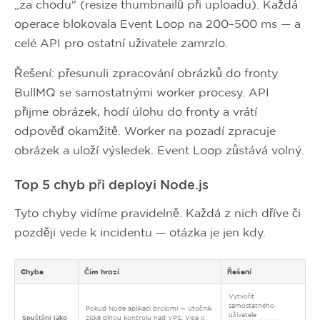
„za chodu" (resize thumbnailů při uploadu). Každá
operace blokovala Event Loop na 200–500 ms — a
celé API pro ostatní uživatele zamrzlo.
Řešení: přesunuli zpracování obrázků do fronty
BullMQ se samostatnými worker procesy. API
přijme obrázek, hodí úlohu do fronty a vrátí
odpověď okamžitě. Worker na pozadí zpracuje
obrázek a uloží výsledek. Event Loop zůstává volný.
Top 5 chyb při deployi Node.js
Tyto chyby vidíme pravidelně. Každá z nich dříve či
později vede k incidentu — otázka je jen kdy.
Chyba
Čím hrozí
Řešení
Vytvořit
samostatného
Pokud Node aplikaci prolomí — útočník
uživatele
Spuštění jako
získá plnou kontrolu nad VPS. Více o