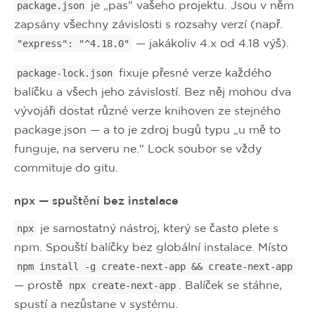
je „pas" vašeho projektu. Jsou v něm
package.json
zapsány všechny závislosti s rozsahy verzí (např.
— jakákoliv 4.x od 4.18 výš).
"express": "^4.18.0"
fixuje přesné verze každého
package-lock.json
balíčku a všech jeho závislostí. Bez něj mohou dva
vývojáři dostat různé verze knihoven ze stejného
package.json — a to je zdroj bugů typu „u mě to
funguje, na serveru ne." Lock soubor se vždy
commituje do gitu.
npx — spuštění bez instalace
je samostatný nástroj, který se často plete s
npx
npm. Spouští balíčky bez globální instalace. Místo
npm install -g create-next-app && create-next-app
— prostě
. Balíček se stáhne,
npx create-next-app
spustí a nezůstane v systému.