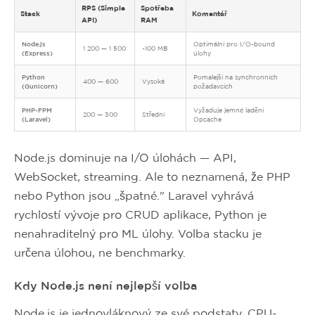
RPS (Simple
Spotřeba
Stack
Komentář
API)
RAM
Node.js
Optimální pro I/O-bound
1 200 — 1 500
~100 MB
(Express)
úlohy
Python
Pomalejší na synchronních
400 — 600
Vysoká
(Gunicorn)
požadavcích
PHP-FPM
Vyžaduje jemné ladění
200 — 300
Střední
(Laravel)
Opcache
Node.js dominuje na I/O úlohách — API,
WebSocket, streaming. Ale to neznamená, že PHP
nebo Python jsou „špatné." Laravel vyhrává
rychlostí vývoje pro CRUD aplikace, Python je
nenahraditelný pro ML úlohy. Volba stacku je
určena úlohou, ne benchmarky.
Kdy Node.js není nejlepší volba
Node.js je jednovláknový ze své podstaty. CPU-