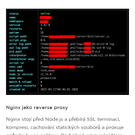
Nginx jako reverse proxy
Nginx stojí před Node.js a přebírá SSL terminaci,
kompresi, cachování statických souborů a proxuje