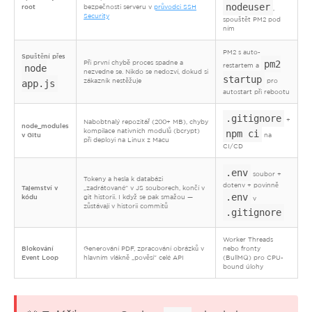
nodeuser
root
bezpečnosti serveru v
průvodci SSH
,
Security
spouštět PM2 pod
ním
PM2 s auto-
Spuštění přes
pm2
Při první chybě proces spadne a
restartem a
node
nezvedne se. Nikdo se nedozví, dokud si
startup
zákazník nestěžuje
pro
app.js
autostart při rebootu
.gitignore
+
Nabobtnalý repozitář (200+ MB), chyby
node_modules
kompilace nativních modulů (bcrypt)
npm ci
v Gitu
na
při deployi na Linux z Macu
CI/CD
.env
soubor +
Tokeny a hesla k databázi
dotenv + povinně
Tajemství v
„zadrátované" v JS souborech, končí v
.env
kódu
git historii. I když se pak smažou —
v
zůstávají v historii commitů
.gitignore
Worker Threads
Blokování
Generování PDF, zpracování obrázků v
nebo fronty
Event Loop
hlavním vlákně „pověsí" celé API
(BullMQ) pro CPU-
bound úlohy