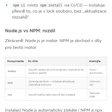
místo
na CI/CD — instaluje
npm ci
npm install
přesně to, co je v lock souboru, bez „aktualizace
rozsahů"
Node.js vs NPM: rozdíl
Zkráceně: Node.js je motor. NPM je obchod s díly
pro tento motor.
Komponenta
Co dělá
Analogie
Spouští JavaScript kód na serveru, pracuje se sítí,
Motor
Node.js
soubory, pamětí
automobilu
Spravuje závislosti — instaluje, aktualizuje,
Obchod s
NPM
odstraňuje knihovny
díly
Testovací
npx
Spouští balíčky jednorázově bez instalace
jízda
Instalací Node.js automaticky získáte i NPM a npx.