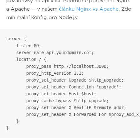
požadavky na aplikaci. Podrobné porovnání Nginx
a Apache — v našem
článku Nginx vs Apache
. Zde
minimální konfig pro Node.js:
server {

    listen 80;

    server_name api.yourdomain.com;

    location / {

        proxy_pass http://localhost:3000;

        proxy_http_version 1.1;

        proxy_set_header Upgrade $http_upgrade;

        proxy_set_header Connection 'upgrade';

        proxy_set_header Host $host;

        proxy_cache_bypass $http_upgrade;

        proxy_set_header X-Real-IP $remote_addr;

        proxy_set_header X-Forwarded-For $proxy_add_x_
    }

}