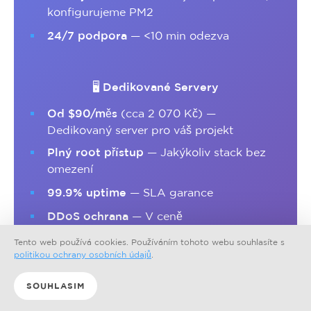
konfigurujeme PM2
24/7 podpora
— <10 min odezva
🖥️ Dedikované Servery
Od $90/měs
(cca 2 070 Kč) —
Dedikovaný server pro váš projekt
Plný root přístup
— Jakýkoliv stack bez
omezení
99.9% uptime
— SLA garance
DDoS ochrana
— V ceně
Bezplatná migrace
— Ze starého hostingu
Tento web používá cookies. Používáním tohoto webu souhlasíte s
politikou ochrany osobních údajů
.
SOUHLASIM