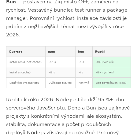
Bun
— postaven na Zig místo C++, zaměřen na
rychlost. Vestavěný bundler, test runner a package
manager. Porovnání rychlosti instalace závislostí je
jedním z nejžhavějších témat mezi vývojáři v roce
2026:
Operace
npm
bun
Rozdíl
install (cold, bez cache)
~35 s
~3 s
~10× rychlejší
install (s cache)
~15 s
~1 s
~15× rychlejší
Spuštění TypeScriptu
Vyžaduje tsc/tsx
Nativně
Bez zbytečných kroků
Realita k roku 2026: Node.js stále drží 95 %+ trhu
serverového JavaScriptu. Deno a Bun jsou zajímavé
projekty s konkrétními výhodami, ale ekosystém,
stabilita, dokumentace a počet produkčních
deployů Node.js zůstávají nedostižné. Pro nový