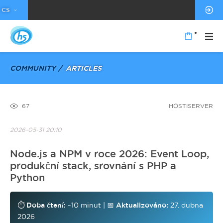
CS
COMMUNITY
ARTICLES
67
HOSTISERVER
2026-05-31 20:10
Node.js a NPM v roce 2026: Event Loop,
produkční stack, srovnání s PHP a
Python
⏱️
Doba čtení:
~10 minut | 📅
Aktualizováno:
27. dubna
2026