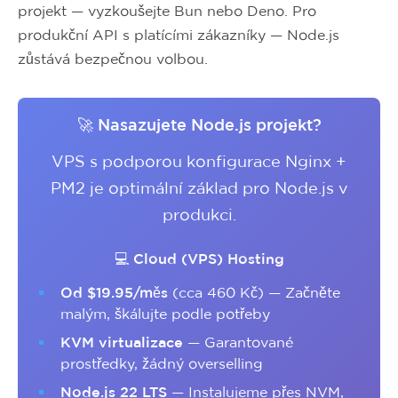
projekt — vyzkoušejte Bun nebo Deno. Pro
produkční API s platícími zákazníky — Node.js
zůstává bezpečnou volbou.
🚀 Nasazujete Node.js projekt?
VPS s podporou konfigurace Nginx +
PM2 je optimální základ pro Node.js v
produkci.
💻 Cloud (VPS) Hosting
Od $19.95/měs
(cca 460 Kč) — Začněte
malým, škálujte podle potřeby
KVM virtualizace
— Garantované
prostředky, žádný overselling
Node.js 22 LTS
— Instalujeme přes NVM,