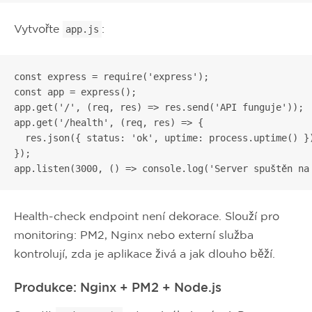
Vytvořte
:
app.js
const express = require('express');

const app = express();

app.get('/', (req, res) => res.send('API funguje'));

app.get('/health', (req, res) => {

  res.json({ status: 'ok', uptime: process.uptime() })
});

app.listen(3000, () => console.log('Server spuštěn na
Health-check endpoint není dekorace. Slouží pro
monitoring: PM2, Nginx nebo externí služba
kontrolují, zda je aplikace živá a jak dlouho běží.
Produkce: Nginx + PM2 + Node.js