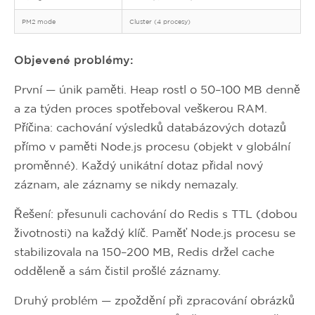
PM2 mode
Cluster (4 procesy)
Objevené problémy:
První — únik paměti. Heap rostl o 50–100 MB denně
a za týden proces spotřeboval veškerou RAM.
Příčina: cachování výsledků databázových dotazů
přímo v paměti Node.js procesu (objekt v globální
proměnné). Každý unikátní dotaz přidal nový
záznam, ale záznamy se nikdy nemazaly.
Řešení: přesunuli cachování do Redis s TTL (dobou
životnosti) na každý klíč. Paměť Node.js procesu se
stabilizovala na 150–200 MB, Redis držel cache
odděleně a sám čistil prošlé záznamy.
Druhý problém — zpoždění při zpracování obrázků