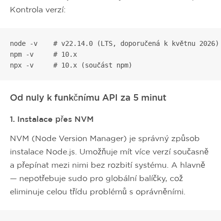
Kontrola verzí:
node -v    # v22.14.0 (LTS, doporučená k květnu 2026)

npm -v     # 10.x

npx -v     # 10.x (součást npm)
Od nuly k funkčnímu API za 5 minut
1. Instalace přes NVM
NVM (Node Version Manager) je správný způsob
instalace Node.js. Umožňuje mít více verzí současně
a přepínat mezi nimi bez rozbití systému. A hlavně
— nepotřebuje sudo pro globální balíčky, což
eliminuje celou třídu problémů s oprávněními.