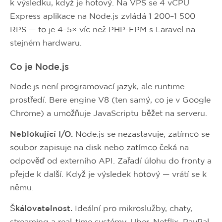
k výsledku, když je hotový. Na VPS se 4 vCPU
Express aplikace na Node.js zvládá 1 200–1 500
RPS — to je 4–5× víc než PHP-FPM s Laravel na
stejném hardwaru.
Co je Node.js
Node.js není programovací jazyk, ale runtime
prostředí. Bere engine V8 (ten samý, co je v Google
Chrome) a umožňuje JavaScriptu běžet na serveru.
Neblokující I/O.
Node.js se nezastavuje, zatímco se
soubor zapisuje na disk nebo zatímco čeká na
odpověď od externího API. Zařadí úlohu do fronty a
přejde k další. Když je výsledek hotový — vrátí se k
němu.
Škálovatelnost.
Ideální pro mikroslužby, chaty,
streaming a real-time systémy. Uber, Netflix, PayPal