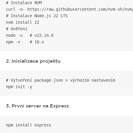
# Instalace NVM

curl -o- https://raw.githubusercontent.com/nvm-sh/nvm/
# Instalace Node.js 22 LTS

nvm install 22

# Ověření

node -v   # v22.14.0

npm -v    # 10.x
2. Inicializace projektu
# Vytvoření package.json s výchozím nastavením

npm init -y
3. První server na Express
npm install express