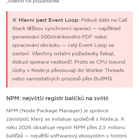
„vlákno na požadavek."
🚨 Hlavní past Event Loop:
Pokud dáte na Call
Stack těžkou synchronní operaci — například
generování 500stránkového PDF nebo
zpracování obrázku — celý Event Loop se
zastaví. Všechny ostatní požadavky čekají,
dokud operace neskončí. Proto se CPU-bound
úlohy v Node.js přesouvají do Worker Threads
nebo samostatných procesů přes BullMQ.
NPM: největší registr balíčků na světě
NPM (Node Package Manager) je správce
závislostí, který se instaluje společně s Node.js. K
roku 2026 obsahuje registr NPM přes 2,5 milionu
balíčků — největší softwarový ekosystém v historii.