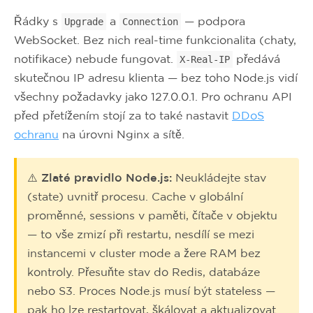
Řádky s
a
— podpora
Upgrade
Connection
WebSocket. Bez nich real-time funkcionalita (chaty,
notifikace) nebude fungovat.
předává
X-Real-IP
skutečnou IP adresu klienta — bez toho Node.js vidí
všechny požadavky jako 127.0.0.1. Pro ochranu API
před přetížením stojí za to také nastavit
DDoS
ochranu
na úrovni Nginx a sítě.
⚠️ Zlaté pravidlo Node.js:
Neukládejte stav
(state) uvnitř procesu. Cache v globální
proměnné, sessions v paměti, čítače v objektu
— to vše zmizí při restartu, nesdílí se mezi
instancemi v cluster mode a žere RAM bez
kontroly. Přesuňte stav do Redis, databáze
nebo S3. Proces Node.js musí být stateless —
pak ho lze restartovat, škálovat a aktualizovat