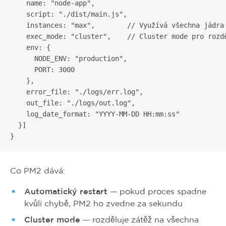
    name: "node-app",

    script: "./dist/main.js",

    instances: "max",        // Využívá všechna jádra 
    exec_mode: "cluster",    // Cluster mode pro rozdě
    env: {

      NODE_ENV: "production",

      PORT: 3000

    },

    error_file: "./logs/err.log",

    out_file: "./logs/out.log",

    log_date_format: "YYYY-MM-DD HH:mm:ss"

  }]

}
Co PM2 dává:
Automatický restart
— pokud proces spadne
kvůli chybě, PM2 ho zvedne za sekundu
Cluster mode
— rozděluje zátěž na všechna