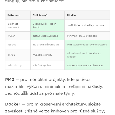
fungují, ale pro různé situace:
Kritérium
PM2 (čistý)
Docker
Složitost
Jednodušší — jeden
Složitější — Dockerfile, compose
nastavení
konfig
Výkon
Nativní, bez overhead
Minimální síťový overhead
Izolace
Na úrovni uživatele OS
Plná izolace souborového systému
GitHub Actions / GitLab CI z
CI/CD
Vyžaduje skripty
krabice
Mikroslužby
Obtížná správa
Docker Compose / Kubernetes
PM2
— pro monolitní projekty, kde je třeba
maximální výkon s minimálními režijními náklady.
Jednodušší údržba pro malé týmy.
Docker
— pro mikroservisní architektury, složité
závislosti (různé verze knihoven pro různé služby)