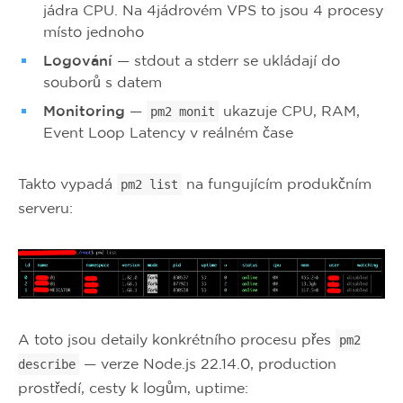
jádra CPU. Na 4jádrovém VPS to jsou 4 procesy
místo jednoho
Logování
— stdout a stderr se ukládají do
souborů s datem
Monitoring
—
ukazuje CPU, RAM,
pm2 monit
Event Loop Latency v reálném čase
Takto vypadá
na fungujícím produkčním
pm2 list
serveru:
A toto jsou detaily konkrétního procesu přes
pm2
— verze Node.js 22.14.0, production
describe
prostředí, cesty k logům, uptime: