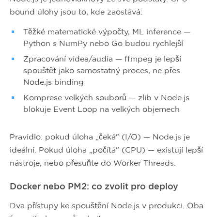
bound úlohy jsou to, kde zaostává:
Těžké matematické výpočty, ML inference —
Python s NumPy nebo Go budou rychlejší
Zpracování videa/audia — ffmpeg je lepší
spouštět jako samostatný proces, ne přes
Node.js binding
Komprese velkých souborů — zlib v Node.js
blokuje Event Loop na velkých objemech
Pravidlo: pokud úloha „čeká" (I/O) — Node.js je
ideální. Pokud úloha „počítá" (CPU) — existují lepší
nástroje, nebo přesuňte do Worker Threads.
Docker nebo PM2: co zvolit pro deploy
Dva přístupy ke spouštění Node.js v produkci. Oba