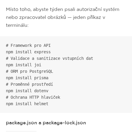
Místo toho, abyste týden psali autorizační systém
nebo zpracovatel obrázků — jeden příkaz v
terminálu:
# Framework pro API

npm install express

# Validace a sanitizace vstupních dat

npm install joi

# ORM pro PostgreSQL

npm install prisma

# Proměnné prostředí

npm install dotenv

# Ochrana HTTP hlaviček

npm install helmet
package.json a package-lock.json