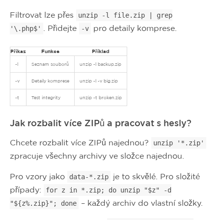
Filtrovat lze přes
unzip -l file.zip | grep
. Přidejte
pro detaily komprese.
'\.php$'
-v
Příkaz
Funkce
Příklad
-l
Seznam souborů
unzip -l backup.zip
-v
Detaily komprese
unzip -l -v big.zip
-t
Test integrity
unzip -t broken.zip
Jak rozbalit více ZIPů a pracovat s hesly?
Chcete rozbalit více ZIPů najednou?
unzip '*.zip'
zpracuje všechny archivy ve složce najednou.
Pro vzory jako
je to skvělé. Pro složité
data-*.zip
případy:
for z in *.zip; do unzip "$z" -d
– každý archiv do vlastní složky.
"${z%.zip}"; done