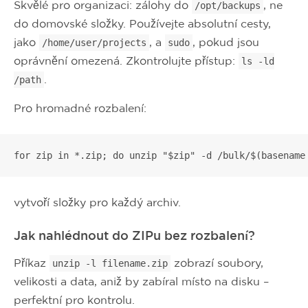
Skvělé pro organizaci: zálohy do
, ne
/opt/backups
do domovské složky. Používejte absolutní cesty,
jako
, a
, pokud jsou
/home/user/projects
sudo
oprávnění omezená. Zkontrolujte přístup:
ls -ld
.
/path
Pro hromadné rozbalení:
for zip in *.zip; do unzip "$zip" -d /bulk/$(basename
vytvoří složky pro každý archiv.
Jak nahlédnout do ZIPu bez rozbalení?
Příkaz
zobrazí soubory,
unzip -l filename.zip
velikosti a data, aniž by zabíral místo na disku –
perfektní pro kontrolu.