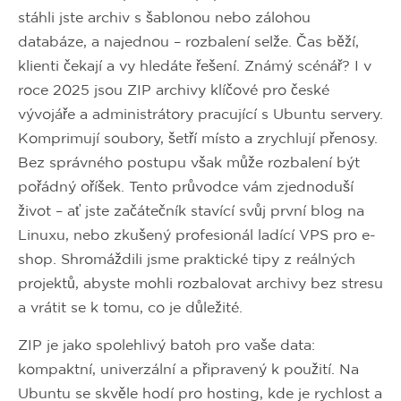
stáhli jste archiv s šablonou nebo zálohou
databáze, a najednou – rozbalení selže. Čas běží,
klienti čekají a vy hledáte řešení. Známý scénář? I v
roce 2025 jsou ZIP archivy klíčové pro české
vývojáře a administrátory pracující s Ubuntu servery.
Komprimují soubory, šetří místo a zrychlují přenosy.
Bez správného postupu však může rozbalení být
pořádný oříšek. Tento průvodce vám zjednoduší
život – ať jste začátečník stavící svůj první blog na
Linuxu, nebo zkušený profesionál ladící VPS pro e-
shop. Shromáždili jsme praktické tipy z reálných
projektů, abyste mohli rozbalovat archivy bez stresu
a vrátit se k tomu, co je důležité.
ZIP je jako spolehlivý batoh pro vaše data:
kompaktní, univerzální a připravený k použití. Na
Ubuntu se skvěle hodí pro hosting, kde je rychlost a