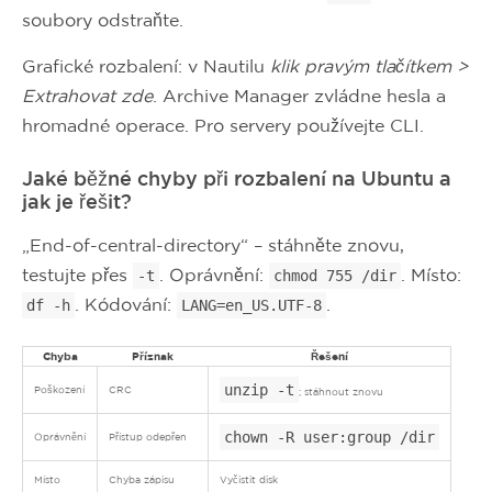
soubory odstraňte.
Grafické rozbalení: v Nautilu
klik pravým tlačítkem >
Extrahovat zde
. Archive Manager zvládne hesla a
hromadné operace. Pro servery používejte CLI.
Jaké běžné chyby při rozbalení na Ubuntu a
jak je řešit?
„End-of-central-directory“ – stáhněte znovu,
testujte přes
. Oprávnění:
. Místo:
-t
chmod 755 /dir
. Kódování:
.
df -h
LANG=en_US.UTF-8
Chyba
Příznak
Řešení
unzip -t
Poškození
CRC
; stáhnout znovu
chown -R user:group /dir
Oprávnění
Přístup odepřen
Místo
Chyba zápisu
Vyčistit disk