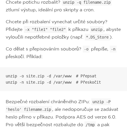
Chcete potichu rozbalit?
unzip -q filename.zip
ztlumí výstup, ideální pro skripty a cron.
Chcete při rozbalení vynechat určité soubory?
Přidejte
k příkazu
, abyste
-x "file1" "file2"
unzip
vyloučili nepotřebné položky (např.
).
*.DS_Store
Co dělat s přepisováním souborů?
přepíše,
-o
-n
přeskočí. Příklad:
unzip -o site.zip -d /var/www  # Přepsat

unzip -n site.zip -d /var/www  # Přeskočit
Bezpečné rozbalení chráněného ZIPu:
unzip -P
, ale nedoporučuje se zadávat
'heslo' filename.zip
heslo přímo v příkazu. Podpora AES od verze 6.0.
Pro větší bezpečnost rozbalujte do
a pak
/tmp