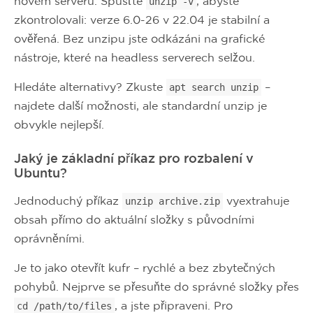
novém serveru. Spusťte
, abyste
unzip -v
zkontrolovali: verze 6.0-26 v 22.04 je stabilní a
ověřená. Bez unzipu jste odkázáni na grafické
nástroje, které na headless serverech selžou.
Hledáte alternativy? Zkuste
–
apt search unzip
najdete další možnosti, ale standardní unzip je
obvykle nejlepší.
Jaký je základní příkaz pro rozbalení v
Ubuntu?
Jednoduchý příkaz
vyextrahuje
unzip archive.zip
obsah přímo do aktuální složky s původními
oprávněními.
Je to jako otevřít kufr – rychlé a bez zbytečných
pohybů. Nejprve se přesuňte do správné složky přes
, a jste připraveni. Pro
cd /path/to/files