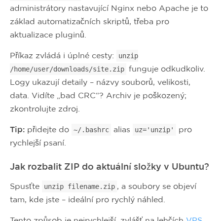
administrátory nastavující Nginx nebo Apache je to
základ automatizačních skriptů, třeba pro
aktualizace pluginů.
Příkaz zvládá i úplné cesty:
unzip
funguje odkudkoliv.
/home/user/downloads/site.zip
Logy ukazují detaily – názvy souborů, velikosti,
data. Vidíte „bad CRC“? Archiv je poškozený;
zkontrolujte zdroj.
Tip:
přidejte do
alias
pro
~/.bashrc
uz='unzip'
rychlejší psaní.
Jak rozbalit ZIP do aktuální složky v Ubuntu?
Spusťte
, a soubory se objeví
unzip filename.zip
tam, kde jste – ideální pro rychlý náhled.
Tento způsob je nejrychlejší, zvlášť na lehčích
VPS
.