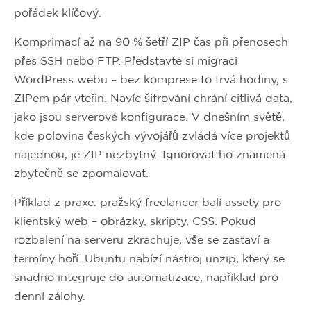
pořádek klíčový.
Komprimací až na 90 % šetří ZIP čas při přenosech
přes SSH nebo FTP. Představte si migraci
WordPress webu – bez komprese to trvá hodiny, s
ZIPem pár vteřin. Navíc šifrování chrání citlivá data,
jako jsou serverové konfigurace. V dnešním světě,
kde polovina českých vývojářů zvládá více projektů
najednou, je ZIP nezbytný. Ignorovat ho znamená
zbytečně se zpomalovat.
Příklad z praxe: pražský freelancer balí assety pro
klientský web – obrázky, skripty, CSS. Pokud
rozbalení na serveru zkrachuje, vše se zastaví a
termíny hoří. Ubuntu nabízí nástroj unzip, který se
snadno integruje do automatizace, například pro
denní zálohy.