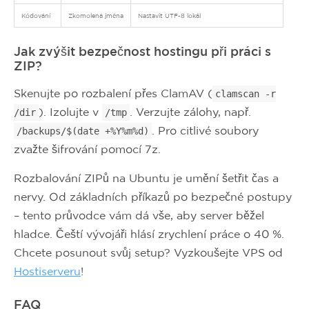
Kódování
Zkomolená jména
Nastavit UTF-8 lokál
Jak zvýšit bezpečnost hostingu při práci s
ZIP?
Skenujte po rozbalení přes ClamAV (
clamscan -r
). Izolujte v
. Verzujte zálohy, např.
/dir
/tmp
. Pro citlivé soubory
/backups/$(date +%Y%m%d)
zvažte šifrování pomocí 7z.
Rozbalování ZIPů na Ubuntu je umění šetřit čas a
nervy. Od základních příkazů po bezpečné postupy
– tento průvodce vám dá vše, aby server běžel
hladce. Čeští vývojáři hlásí zrychlení práce o 40 %.
Chcete posunout svůj setup? Vyzkoušejte VPS od
Hostiserveru
!
FAQ