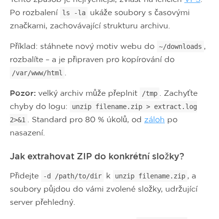
Po rozbalení
ukáže soubory s časovými
ls -la
značkami, zachovávající strukturu archivu.
Příklad: stáhnete nový motiv webu do
,
~/downloads
rozbalíte – a je připraven pro kopírování do
.
/var/www/html
Pozor:
velký archiv může přeplnit
. Zachyťte
/tmp
chyby do logu:
unzip filename.zip > extract.log
. Standard pro 80 % úkolů, od
záloh
po
2>&1
nasazení.
Jak extrahovat ZIP do konkrétní složky?
Přidejte
k
, a
-d /path/to/dir
unzip filename.zip
soubory půjdou do vámi zvolené složky, udržující
server přehledný.