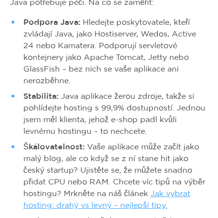
Java potřebuje péči. Na co se zaměřit:
Podpora Java:
Hledejte poskytovatele, kteří
zvládají Java, jako Hostiserver, Wedos, Active
24 nebo Kamatera. Podporují servletové
kontejnery jako Apache Tomcat, Jetty nebo
GlassFish – bez nich se vaše aplikace ani
nerozběhne.
Stabilita:
Java aplikace žerou zdroje, takže si
pohlídejte hosting s 99,9% dostupností. Jednou
jsem měl klienta, jehož e-shop padl kvůli
levnému hostingu – to nechcete.
Škálovatelnost:
Vaše aplikace může začít jako
malý blog, ale co když se z ní stane hit jako
český startup? Ujistěte se, že můžete snadno
přidat CPU nebo RAM. Chcete víc tipů na výběr
hostingu? Mrkněte na náš článek
Jak vybrat
hosting: drahý vs levný – nejlepší tipy.