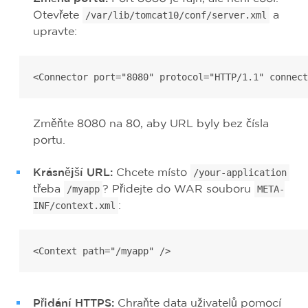
Otevřete
a
/var/lib/tomcat10/conf/server.xml
upravte:
<Connector port="8080" protocol="HTTP/1.1" connect
Změňte 8080 na 80, aby URL byly bez čísla
portu.
Krásnější URL:
Chcete místo
/your-application
třeba
? Přidejte do WAR souboru
/myapp
META-
:
INF/context.xml
<Context path="/myapp" />
Přidání HTTPS:
Chraňte data uživatelů pomocí