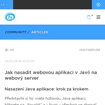
CS
COMMUNITY
ARTICLES
65
HOSTISERVER
2025-09-18 14:00:00
Jak nasadit webovou aplikaci v Javě na
webový server
Nasazení Java aplikace: krok za krokem
Představte si to: máte hotovou Java aplikaci,
kliknete na „Spustit“ a – bum – všechno se zhroutí.