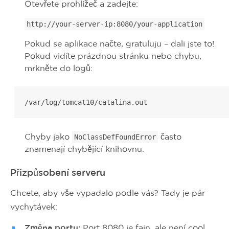
Otevřete prohlížeč a zadejte:
http://your-server-ip:8080/your-application
Pokud se aplikace načte, gratuluju – dali jste to!
Pokud vidíte prázdnou stránku nebo chybu,
mrkněte do logů:
/var/log/tomcat10/catalina.out
Chyby jako
často
NoClassDefFoundError
znamenají chybějící knihovnu.
Přizpůsobení serveru
Chcete, aby vše vypadalo podle vás? Tady je pár
vychytávek:
Změna portu:
Port 8080 je fajn, ale není cool.