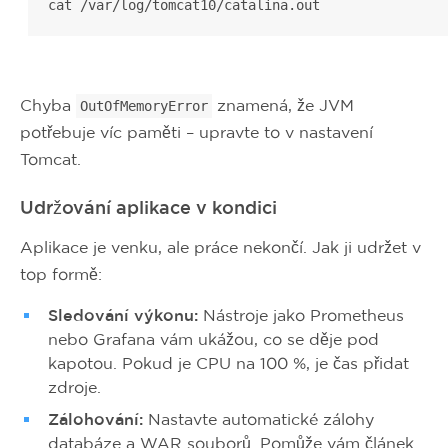
cat /var/log/tomcat10/catalina.out
Chyba
znamená, že JVM
OutOfMemoryError
potřebuje víc paměti – upravte to v nastavení
Tomcat.
Udržování aplikace v kondici
Aplikace je venku, ale práce nekončí. Jak ji udržet v
top formě:
Sledování výkonu:
Nástroje jako Prometheus
nebo Grafana vám ukážou, co se děje pod
kapotou. Pokud je CPU na 100 %, je čas přidat
zdroje.
Zálohování:
Nastavte automatické zálohy
databáze a WAR souborů. Pomůže vám článek