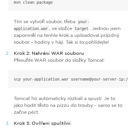
mvn clean package
Tím se vytvoří soubor, třeba
your-
, ve složce
. Jednou jsem
application.war
target
zapomněl na tenhle krok a uploadoval prázdný
soubor – hodiny v háji. Tak si to pohlídejte!
Krok 2: Nahrání WAR souboru
Přesuňte WAR soubor do složky Tomcat:
scp your-application.war username@your-server-ip:/
Tomcat ho automaticky rozbalí a spustí. Je to
jako hodit těsto na pizzu do trouby – samo se to
začne péct.
Krok 3: Ověření spuštění