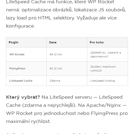
LiteSpeed Cache má funkce, které WP Rocket
nemá: optimalizace obrázků, lokalizace JS souborů,
lazy load pro HTML selektory. Vyžaduje ale více
konfigurace.
Plugin
Cena
Pro koho
Začátečníci, „nastavit a
WP Rocket
59 $/rok
zapomenout"
Zkušení, maximum
FlyingPress
60 $/rok
rychlosti
LiteSpeed Cache
Zdarma
LiteSpeed hosting
Který vybrat?
Na LiteSpeed serveru — LiteSpeed
Cache (zdarma a nejrychlejší). Na Apache/Nginx —
WP Rocket pro jednoduchost nebo FlyingPress pro
maximální rychlost.