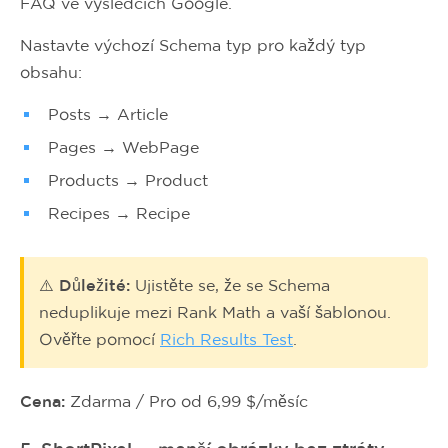
FAQ ve výsledcích Google.
Nastavte výchozí Schema typ pro každý typ
obsahu:
Posts → Article
Pages → WebPage
Products → Product
Recipes → Recipe
⚠️ Důležité:
Ujistěte se, že se Schema
neduplikuje mezi Rank Math a vaší šablonou.
Ověřte pomocí
Rich Results Test
.
Cena:
Zdarma / Pro od 6,99 $/měsíc