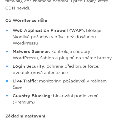
firewall), což znamená ochranu i před útoky, které
CDN nevidí.
Co Wordfence dělá
Web Application Firewall (WAF):
blokuje
škodlivé požadavky dříve, než dosáhnou
WordPressu
Malware Scanner:
kontroluje soubory
WordPressu, šablon a pluginů na známé hrozby
Login Security:
ochrana před brute force,
dvoufaktorová autentizace
Live Traffic:
monitoring požadavků v reálném
čase
Country Blocking:
blokování podle země
(Premium)
Základní nastavení