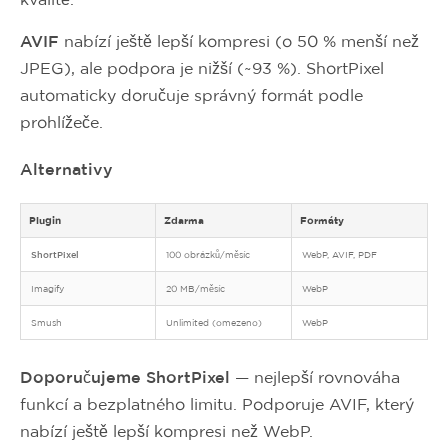
AVIF
nabízí ještě lepší kompresi (o 50 % menší než
JPEG), ale podpora je nižší (~93 %). ShortPixel
automaticky doručuje správný formát podle
prohlížeče.
Alternativy
Plugin
Zdarma
Formáty
ShortPixel
100 obrázků/měsíc
WebP, AVIF, PDF
Imagify
20 MB/měsíc
WebP
Smush
Unlimited (omezeno)
WebP
Doporučujeme ShortPixel
— nejlepší rovnováha
funkcí a bezplatného limitu. Podporuje AVIF, který
nabízí ještě lepší kompresi než WebP.