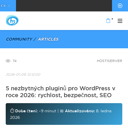
CS
COMMUNITY
ARTICLES
74
HOSTISERVER
2026-01-08 12:12:00
5 nezbytných pluginů pro WordPress v
roce 2026: rychlost, bezpečnost, SEO
⏱️
Doba čtení:
~9 minut | 📅
Aktualizováno:
8. ledna
2026