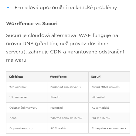
E-mailová upozornění na kritické problémy
Wordfence vs Sucuri
Sucuri je cloudová alternativa. WAF funguje na
úrovni DNS (před tím, než provoz dosáhne
serveru), zahrnuje CDN a garantované odstranění
malwaru.
Kritérium
Wordfence
Sucuri
Typ ochrany
Endpoint (na serveru)
Cloud (DNS úroveň)
Vliv na server
Střední
Minimální
Odstranění malwaru
Manuální
Automatické
Cena
Zdarma nebo 119 $/rok
Od 199 $/rok
Doporučeno pro
90 % webů
Enterprise a e-commerce