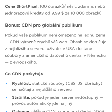
Cena ShortPixel:
100 obrázků/měsíc zdarma, nebo
jednorázové kredity od 9,99 $ za 10 000 obrázků
Bonus: CDN pro globální publikum
Pokud vaše publikum není omezeno na jednu zemi
— CDN výrazně zrychlí váš web. Obsah se doručuje
z nejbližšího serveru: uživatel v USA dostane
soubory z amerického datového centra, v Německu
— z evropského.
Co CDN poskytuje
Rychlost:
statické soubory (CSS, JS, obrázky)
se načítají z nejbližšího serveru
Stabilita:
pokud je jeden server nedostupný —
provoz automaticky jde na jiný
Ochrana:
většina CDN zahrnuje základní DDoS