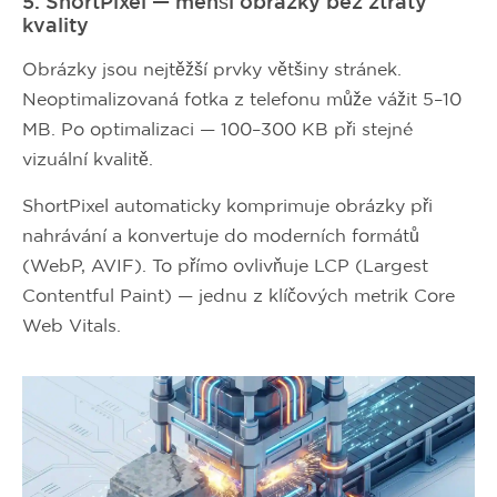
5. ShortPixel — menší obrázky bez ztráty
kvality
Obrázky jsou nejtěžší prvky většiny stránek.
Neoptimalizovaná fotka z telefonu může vážit 5–10
MB. Po optimalizaci — 100–300 KB při stejné
vizuální kvalitě.
ShortPixel automaticky komprimuje obrázky při
nahrávání a konvertuje do moderních formátů
(WebP, AVIF). To přímo ovlivňuje LCP (Largest
Contentful Paint) — jednu z klíčových metrik Core
Web Vitals.