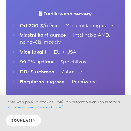
🖥️ Dedikované servery
Od 200 $/měsíc
— Moderní konfigurace
Vlastní konfigurace
— Intel nebo AMD,
nejnovější modely
Více lokalit
— EU + USA
99,9% uptime
— Spolehlivost
DDoS ochrana
— Zahrnuto
Bezplatná migrace
— Pomůžeme
Tento web používá cookies. Používáním tohoto webu souhlasíte s
politikou ochrany osobních údajů
.
💻 Cloud (VPS) plány
SOUHLASIM