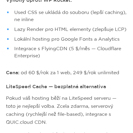
Výhody oproti WP Rocket:
Used CSS se ukládá do souboru (lepší caching),
ne inline
Lazy Render pro HTML elementy (zlepšuje LCP)
Lokální hosting pro Google Fonts a Analytics
Integrace s FlyingCDN (5 $/měs — Cloudflare
Enterprise)
Cena:
od 60 $/rok za 1 web, 249 $/rok unlimited
LiteSpeed Cache — bezplatná alternativa
Pokud váš hosting běží na LiteSpeed serveru —
toto je nejlepší volba. Zcela zdarma, serverový
caching (rychlejší než file-based), integrace s
QUIC.cloud CDN.